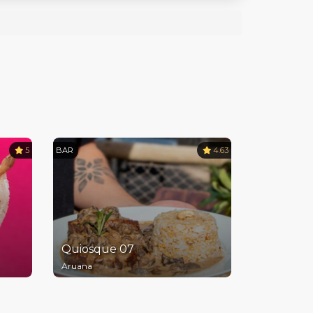
5
BAR
4.63
Quiosque 07
Aruana