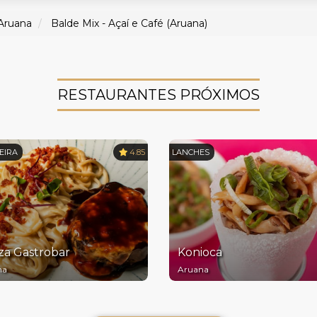
Aruana
Balde Mix - Açaí e Café (Aruana)
RESTAURANTES PRÓXIMOS
EIRA
4.85
LANCHES
za Gastrobar
Konioca
na
Aruana