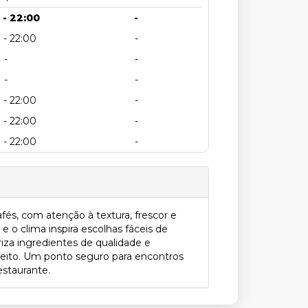
 - 22:00
-
 - 22:00
-
-
-
-
-
 - 22:00
-
 - 22:00
-
 - 22:00
-
fés, com atenção à textura, frescor e
e o clima inspira escolhas fáceis de
iza ingredientes de qualidade e
eito. Um ponto seguro para encontros
estaurante.