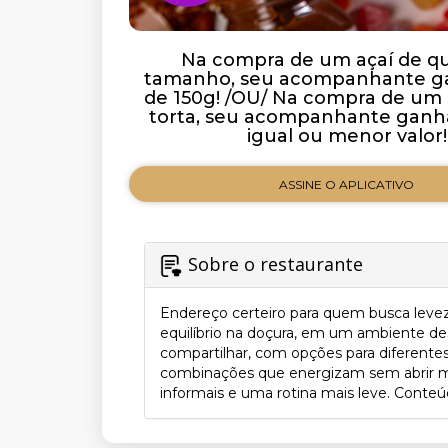
Na compra de um açaí de q
tamanho, seu acompanhante g
de 150g! /OU/ Na compra de um 
torta, seu acompanhante ganh
igual ou menor valor!
ASSINE O APLICATIVO
Sobre o restaurante
Endereço certeiro para quem busca leveza
equilíbrio na doçura, em um ambiente desco
compartilhar, com opções para diferente
combinações que energizam sem abrir mã
informais e uma rotina mais leve. Conteúd