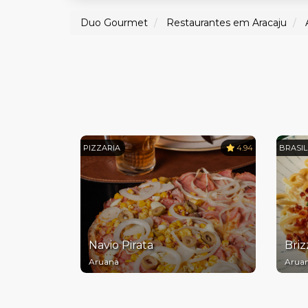
Duo Gourmet
Restaurantes em Aracaju
PIZZARIA
4.94
BRASIL
Navio Pirata
Briz
Aruana
Arua