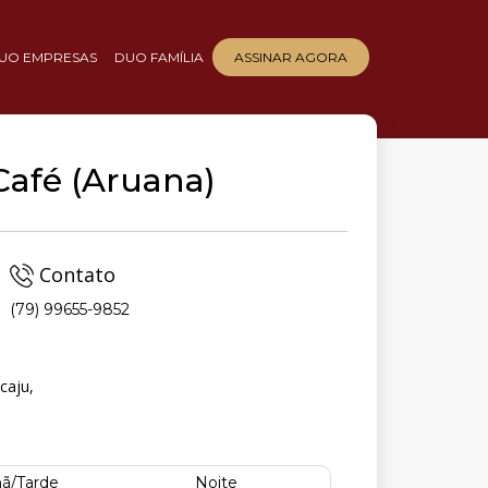
UO EMPRESAS
DUO FAMÍLIA
ASSINAR AGORA
 Café (Aruana)
Contato
(79) 99655-9852
caju,
ã/Tarde
Noite