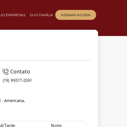
UO EMPRESAS
DUO FAMÍLIA
ASSINAR AGORA
Contato
(19) 99317-2591
l - Americana,
ã/Tarde
Noite