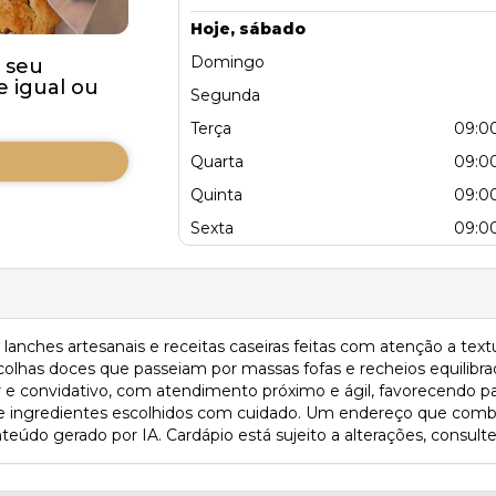
Hoje, sábado
Domingo
 seu
 igual ou
Segunda
Terça
09:00
Quarta
09:00
Quinta
09:00
Sexta
09:00
lanches artesanais e receitas caseiras feitas com atenção a text
olhas doces que passeiam por massas fofas e recheios equilibra
 e convidativo, com atendimento próximo e ágil, favorecendo pa
a e ingredientes escolhidos com cuidado. Um endereço que com
do gerado por IA. Cardápio está sujeito a alterações, consulte 