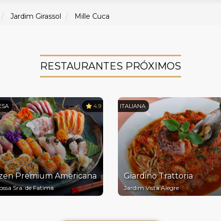
Jardim Girassol
Mille Cuca
RESTAURANTES PRÓXIMOS
ESA
4.9
ITALIANA
zen Premium Americana
Giardino Trattoria
Nossa Sra. de Fatima
Jardim Vista Alegre