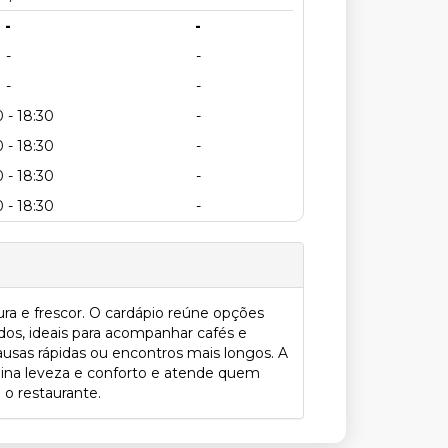
-
-
-
-
-
-
 - 18:30
-
 - 18:30
-
 - 18:30
-
 - 18:30
-
ura e frescor. O cardápio reúne opções
dos, ideais para acompanhar cafés e
usas rápidas ou encontros mais longos. A
bina leveza e conforto e atende quem
o restaurante.