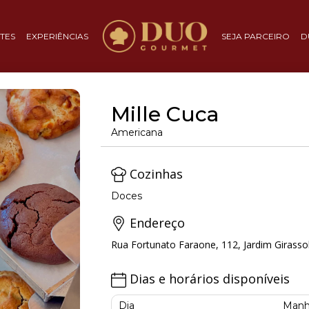
TES
EXPERIÊNCIAS
SEJA PARCEIRO
D
Mille Cuca
Americana
Cozinhas
Doces
Endereço
Rua Fortunato Faraone, 112, Jardim Girasso
Dias e horários disponíveis
Dia
Manh