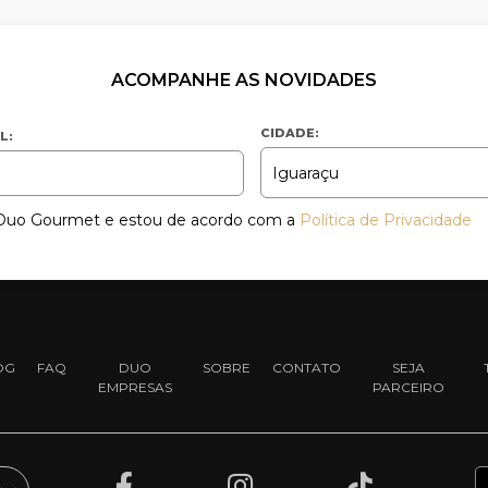
ACOMPANHE AS NOVIDADES
CIDADE:
L:
a Duo Gourmet e estou de acordo com a
Política de Privacidade
OG
FAQ
DUO
SOBRE
CONTATO
SEJA
EMPRESAS
PARCEIRO