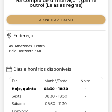
Na compra de um serviço**, ganhe
outro! (Leias as regras)
ASSINE O APLICATIVO
Endereço
Av. Amazonas. Centro
Belo Horizonte / MG
Dias e horários disponíveis
Dia
Manhã/Tarde
Noite
Hoje, quinta
08:30 - 18:30
-
Sexta
08:30 - 18:30
-
Sábado
08:30 - 11:30
-
Domingo
-
-