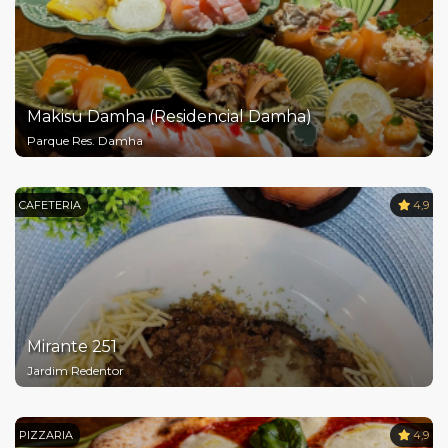
Makisu Damha (Residencial Damha)
Parque Res. Damha
CAFETERIA
4,9
Mirante 251
Jardim Redentor
PIZZARIA
4,9