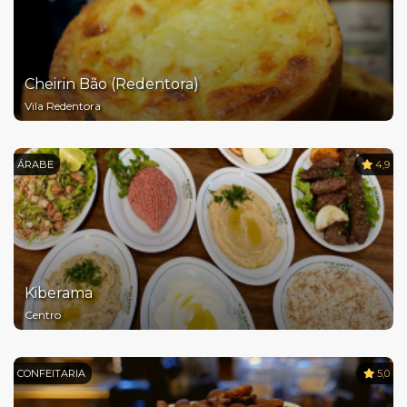
Cheirin Bão (Redentora)
Vila Redentora
ÁRABE
4,9
Kiberama
Centro
CONFEITARIA
5,0