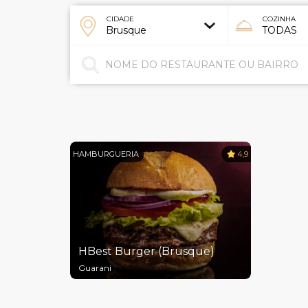
CIDADE
COZINHA
HAMBURGUERIA
4,9
HBest Burger (Brusque)
Guarani