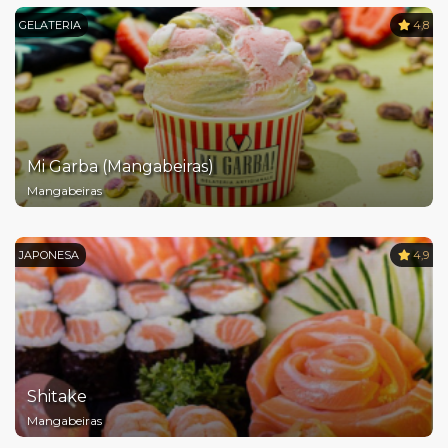
GELATERIA
4,8
Mi Garba (Mangabeiras)
Mangabeiras
JAPONESA
4,9
Shitake
Mangabeiras