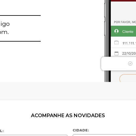
digo
om.
ia
orizonte
ACOMPANHE AS NOVIDADES
CIDADE:
L: