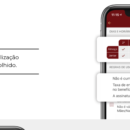
ilização
olhido.