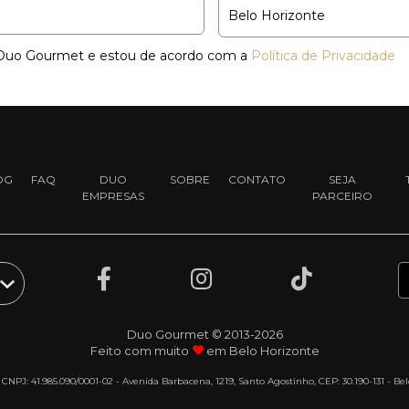
a Duo Gourmet e estou de acordo com a
Política de Privacidade
OG
FAQ
DUO
SOBRE
CONTATO
SEJA
EMPRESAS
PARCEIRO
Duo Gourmet © 2013-2026
Feito com muito
em Belo Horizonte
- CNPJ: 41.985.090/0001-02 - Avenida Barbacena, 1219, Santo Agostinho, CEP: 30.190-131 - B