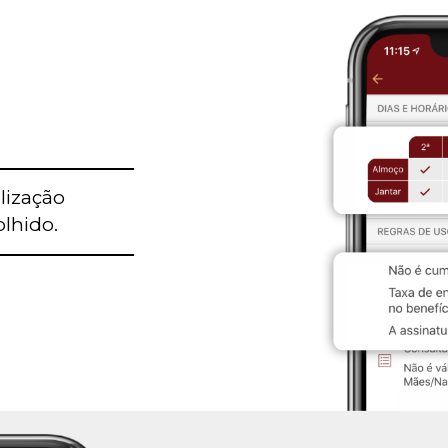
ilização
olhido.