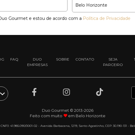
a Duo Gourmet e estou de acordo com a
Política de Privacidade
OG
FAQ
DUO
SOBRE
CONTATO
SEJA
EMPRESAS
PARCEIRO
Duo Gourmet © 2013-2026
Feito com muito
em Belo Horizonte
- CNPJ: 41.985.090/0001-02 - Avenida Barbacena, 1219, Santo Agostinho, CEP: 30.190-131 - B