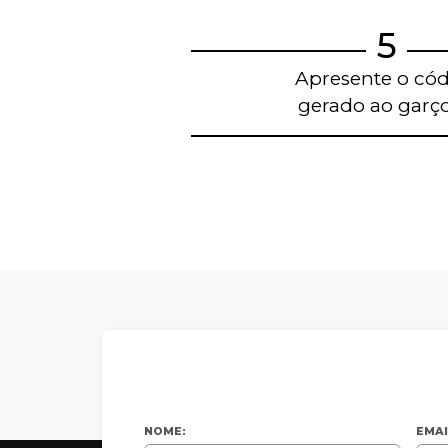
5
Apresente o có
gerado ao garç
Blog de gastronom
Restaurantes em Belo H
NOME:
EMAI