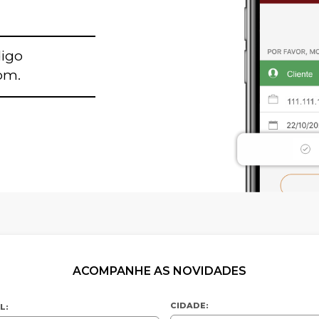
digo
om.
ia
orizonte
ACOMPANHE AS NOVIDADES
CIDADE:
L: